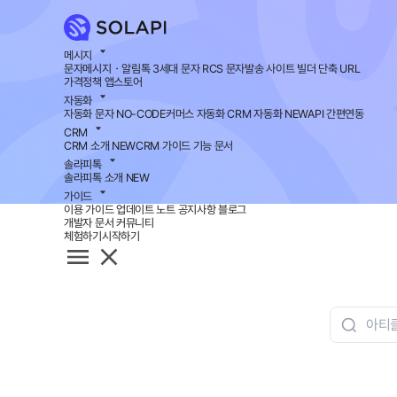
메시지
문자메시지・알림톡
3세대 문자 RCS
문자발송 사이트 빌더
단축 URL
가격정책
앱스토어
자동화
자동화 문자
NO-CODE
커머스 자동화
CRM 자동화
NEW
API 간편연동
CRM
CRM 소개
NEW
CRM 가이드
기능 문서
솔라피톡
솔라피톡 소개
NEW
가이드
이용 가이드
업데이트 노트
공지사항
블로그
개발자 문서
커뮤니티
체험하기
시작하기