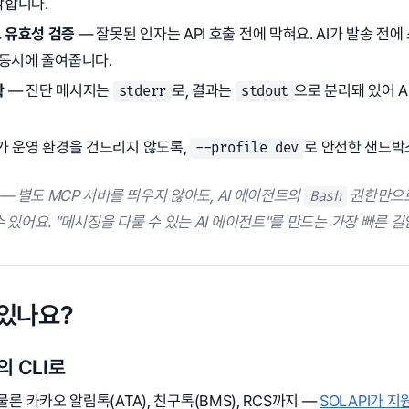
악합니다.
 유효성 검증
— 잘못된 인자는 API 호출 전에 막혀요. AI가 발송 전에
 동시에 줄여줍니다.
확
— 진단 메시지는
로, 결과는
으로 분리돼 있어 A
stderr
stdout
I가 운영 환경을 건드리지 않도록,
로 안전한 샌드박스
--profile dev
— 별도 MCP 서버를 띄우지 않아도, AI 에이전트의
권한만으로 
Bash
 있어요. "메시징을 다룰 수 있는 AI 에이전트"를 만드는 가장 빠른 길
 있나요?
 CLI로
 물론 카카오 알림톡(ATA), 친구톡(BMS), RCS까지 —
SOLAPI가 