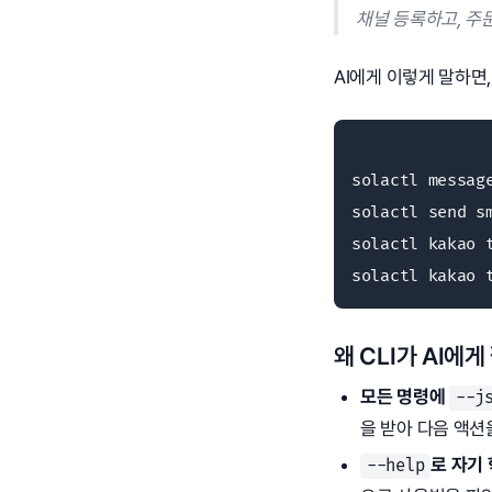
채널 등록하고, 주
AI에게 이렇게 말하면
solactl messag
solactl send sm
solactl kakao t
solactl kakao 
왜 CLI가 AI에
모든 명령에
--j
을 받아 다음 액션
로 자기
--help