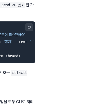
한 가
l send <타입>
주문이 접수됐어요"
t 
"공지"
 --text 
"..."


om <brand>
 번호는
solactl
을 모두 CLI로 처리