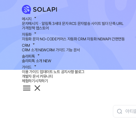
메시지
문자메시지・알림톡
3세대 문자 RCS
문자발송 사이트 빌더
단축 URL
가격정책
앱스토어
자동화
자동화 문자
NO-CODE
커머스 자동화
CRM 자동화
NEW
API 간편연동
CRM
CRM 소개
NEW
CRM 가이드
기능 문서
솔라피톡
솔라피톡 소개
NEW
가이드
이용 가이드
업데이트 노트
공지사항
블로그
개발자 문서
커뮤니티
체험하기
시작하기