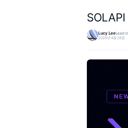
SOLAPI
Lucy Lee
Lead o
2026년 4월 28일