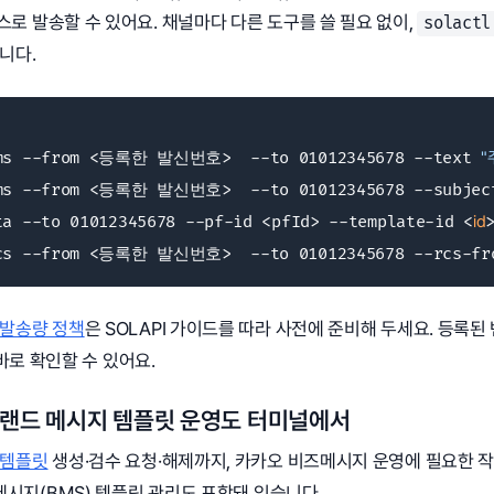
로 발송할 수 있어요. 채널마다 다른 도구를 쓸 필요 없이,
solact
니다.
sms --from <등록한 발신번호>  --to 01012345678 --text 
"
lms --from <등록한 발신번호>  --to 01012345678 --subjec
ta --to 01012345678 --pf-id <pfId> --template-id <
id
>
rcs --from <등록한 발신번호>  --to 01012345678 --rcs-fr
 발송량 정책
은 SOLAPI 가이드를 따라 사전에 준비해 두세요. 등록된
바로 확인할 수 있어요.
랜드 메시지 템플릿 운영도 터미널에서
 템플릿
생성·검수 요청·해제까지, 카카오 비즈메시지 운영에 필요한 작업
 메시지(BMS) 템플릿 관리도 포함돼 있습니다.