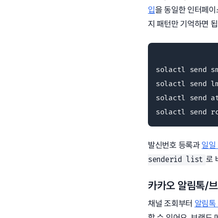
입
을 동일한 인터페이스
지 패턴만 기억하면 됩
solactl send 
solactl send 
solactl send a
solactl send 
발신번호 등록과
일일
로 
senderid list
카카오 알림톡/브
채널 조회부터
알림톡
할 수 있어요. 브랜드