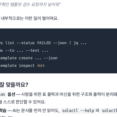
문확인 템플릿 검수 요청까지 넣어줘"
, 내부적으로는 이런 일이 벌어져요.
es list --status FAILED --json | jq ...

s --to ... --text ...

emplate create ... --json

template inspect <
id
>
게 잘 맞을까요?
옵션
— 사람을 위한 표 출력과 머신을 위한 구조화 출력이 분리돼 있
son
을 스스로 판단할 수 있어요.
 학습
— AI는 문서를 먼저 안 읽어도,
와
solactl --help
solact