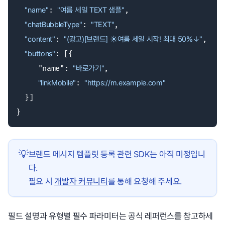
"name"
: 
"여름 세일 TEXT 샘플"
,

"chatBubbleType"
: 
"TEXT"
,

"content"
: 
"(광고)[브랜드] ☀여름 세일 시작! 최대 50%↓"
,

"buttons"
: [{

     "name": 
"바로가기"
,

"linkMobile"
: 
"https://m.example.com"
  }]

}
💡
브랜드 메시지 템플릿 등록 관련 SDK는 아직 미정입니
다.
필요 시
개발자 커뮤니티
를 통해 요청해 주세요.
필드 설명과 유형별 필수 파라미터는 공식 레퍼런스를 참고하세