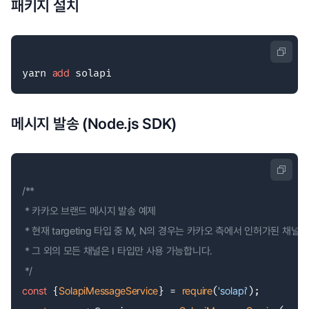
패키지 설치
yarn 
add
 solapi
메시지 발송 (Node.js SDK)
/**

 * 카카오 브랜드 메시지 발송 예제

 * 현재 targeting 타입 중 M, N의 경우는 카카오 측에서 인허가된 채널
 * 그 외의 모든 채널은 I 타입만 사용 가능합니다.

 */
const
 {
SolapiMessageService
} = 
require
(
'solapi'