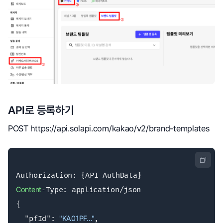
API로 등록하기
POST https://api.solapi.com/kakao/v2/brand-templates
Content
‑Type: application/json

{

  "pfId": 
"KA01PF…"
,
