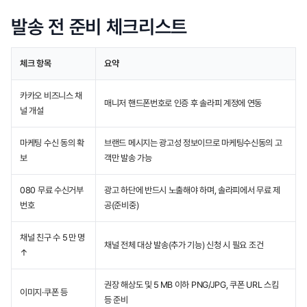
한 사용자에게만 광고 메시지를 보낼 수 있었으나, 브랜드
발송 전 준비 체크리스트
체크 항목
요약
카카오 비즈니스 채
매니저 핸드폰번호로 인증 후 솔라피 계정에 연동
널 개설
마케팅 수신 동의 확
브랜드 메시지는 광고성 정보이므로 마케팅수신동의 고
보
객만 발송 가능
080 무료 수신거부
광고 하단에 반드시 노출해야 하며, 솔라피에서 무료 제
번호
공(준비중)
채널 친구 수 5 만 명
채널 전체 대상 발송(추가 기능) 신청 시 필요 조건
↑
권장 해상도 및 5 MB 이하 PNG/JPG, 쿠폰 URL 스킴
이미지·쿠폰 등
등 준비