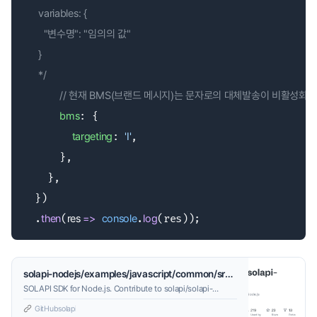
      variables: {

        "변수명": "임의의 값"

      }

      */
// 현재 BMS(브랜드 메시지)는 문자로의 대체발송이 비활성화 
bms
: {

targeting
: 
'I'
,

      },

    },

  })

  .
then
(
res
 =>
console
.
log
(res));
solapi-nodejs/examples/javascript/common/src/kakao/send/send_bms.js at master · solapi/solapi-nodejs
SOLAPI SDK for Node.js. Contribute to solapi/solapi-
nodejs development by creating an account on GitHub.
GitHub
solapi