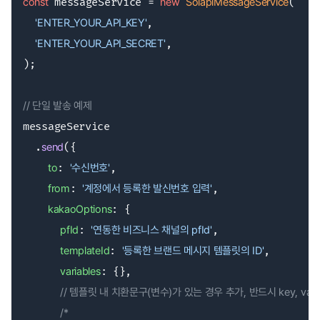
const
 messageService = 
new
SolapiMessageService
(

'ENTER_YOUR_API_KEY'
,

'ENTER_YOUR_API_SECRET'
,

);

// 단일 발송 예제
messageService

  .
send
({

to
: 
'수신번호'
,

from
: 
'계정에서 등록한 발신번호 입력'
,

kakaoOptions
: {

pfId
: 
'연동한 비즈니스 채널의 pfId'
,

templateId
: 
'등록한 브랜드 메시지 템플릿의 ID'
,

variables
: {},

// 템플릿 내 치환문구(변수)가 있는 경우 추가, 반드시 key, val
/*
