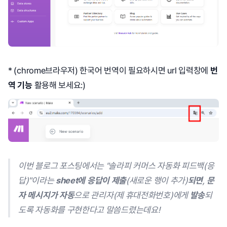
* (chrome브라우저) 한국어 번역이 필요하시면 url 입력창에
번
역 기능
활용해 보세요:)
이번 블로그 포스팅에서는 "솔라피 커머스 자동화 피드백(응
답)"이라는
sheet에 응답이 제출
(새로운 행이 추가)
되면
,
문
자 메시지가 자동
으로 관리자(제 휴대전화번호)에게
발송
되
도록 자동화를 구현한다고 말씀드렸는데요!