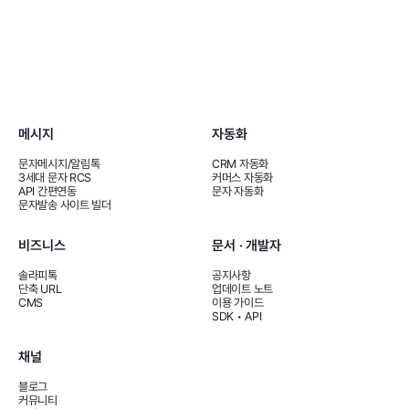
메시지
자동화
문자메시지/알림톡
CRM 자동화
3세대 문자 RCS
커머스 자동화
API 간편연동
문자 자동화
문자발송 사이트 빌더
비즈니스
문서 · 개발자
솔라피톡
공지사항
단축 URL
업데이트 노트
CMS
이용 가이드
SDK • API
채널
블로그
커뮤니티