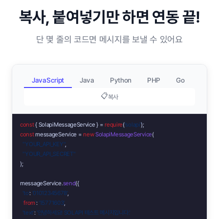
복사, 붙여넣기만 하면 연동 끝!
단 몇 줄의 코드면 메시지를 보낼 수 있어요
JavaScript
Java
Python
PHP
Go
📋
복사
const
 { SolapiMessageService } = 
require
(
'solapi'
const
 messageService = 
new
SolapiMessageService
(

"YOUR_API_KEY"
,

"YOUR_API_SECRET"
);

messageService.
send
({

'to'
: 
'01012345678'
,

'
from
'
: 
'15771603'
,

'text'
: 
'안녕하세요! SOLAPI 테스트 메시지입니다.'