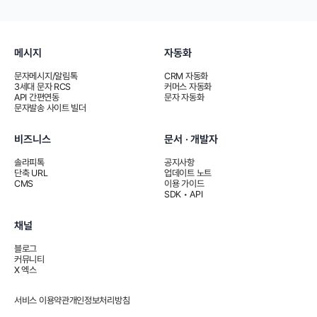
메시지
자동화
문자메시지/알림톡
CRM 자동화
3세대 문자 RCS
커머스 자동화
API 간편연동
문자 자동화
문자발송 사이트 빌더
비즈니스
문서 · 개발자
솔라피톡
공지사항
단축 URL
업데이트 노트
CMS
이용 가이드
SDK • API
채널
블로그
커뮤니티
X 엑스
서비스 이용약관
개인정보처리방침