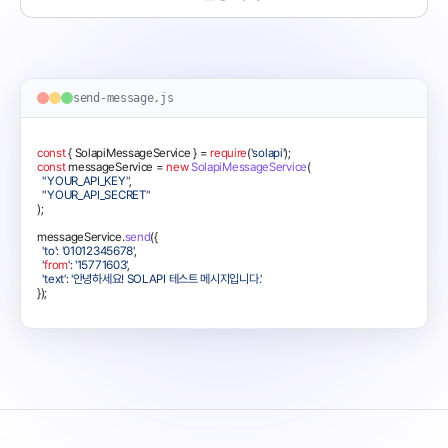
send-message.js
const
 { SolapiMessageService } = 
require
(
'solapi'
const
 messageService = 
new
SolapiMessageService
(

"YOUR_API_KEY"
,

"YOUR_API_SECRET"
);

messageService.
send
({

'to'
: 
'01012345678'
,

'
from
'
: 
'15771603'
,

'text'
: 
'안녕하세요! SOLAPI 테스트 메시지입니다.'
});