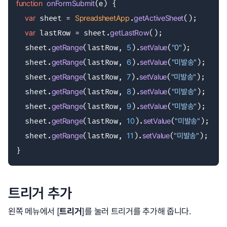
function
onFormSubmit
(
e
) {

var
 sheet = 
SpreadsheetApp
.
getActiveSheet
();

var
 lastRow = sheet.
getLastRow
();

  sheet.
getRange
(lastRow, 
5
).
setValue
(
"0"
);

  sheet.
getRange
(lastRow, 
6
).
setValue
(
"미발송"
);

  sheet.
getRange
(lastRow, 
7
).
setValue
(
"미발송"
);

  sheet.
getRange
(lastRow, 
8
).
setValue
(
"미발송"
);

  sheet.
getRange
(lastRow, 
9
).
setValue
(
"미발송"
);

  sheet.
getRange
(lastRow, 
10
).
setValue
(
"미발송"
);

  sheet.
getRange
(lastRow, 
11
).
setValue
(
"미발송"
);

}
트리거 추가
왼쪽 메뉴에서 [
트리거
]를 눌러 트리거를 추가해 줍니다.