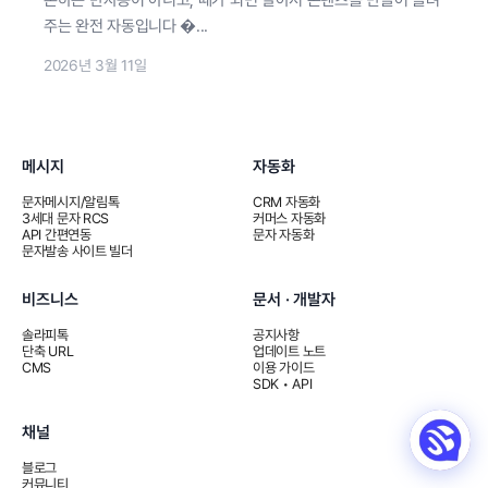
주는 완전 자동입니다 ...
2026년 3월 11일
메시지
자동화
문자메시지/알림톡
CRM 자동화
3세대 문자 RCS
커머스 자동화
API 간편연동
문자 자동화
문자발송 사이트 빌더
비즈니스
문서 · 개발자
솔라피톡
공지사항
단축 URL
업데이트 노트
CMS
이용 가이드
SDK • API
채널
블로그
커뮤니티