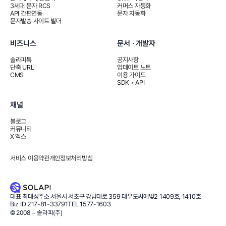
3세대 문자 RCS
커머스 자동화
API 간편연동
문자 자동화
문자발송 사이트 빌더
비즈니스
문서 · 개발자
솔라피톡
공지사항
단축 URL
업데이트 노트
CMS
이용 가이드
SDK • API
채널
블로그
커뮤니티
X 엑스
서비스 이용약관
개인정보처리방침
대표
최대성
주소
서울시 서초구 강남대로 359 대우도씨에빛2 1409호, 1410호
Biz ID
217-81-33791
TEL
1577-1603
© 2008 ~ 솔라피(주)