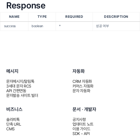
Response
NAME
TYPE
REQUIRED
DESCRIPTION
success
boolean
*
성공 여부
메시지
자동화
문자메시지/알림톡
CRM 자동화
3세대 문자 RCS
커머스 자동화
API 간편연동
문자 자동화
문자발송 사이트 빌더
비즈니스
문서 · 개발자
솔라피톡
공지사항
단축 URL
업데이트 노트
CMS
이용 가이드
SDK • API