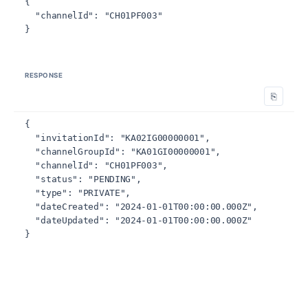
{

  "channelId": "CH01PF003"

}
RESPONSE
⎘
{

  "invitationId": "KA02IG00000001",

  "channelGroupId": "KA01GI00000001",

  "channelId": "CH01PF003",

  "status": "PENDING",

  "type": "PRIVATE",

  "dateCreated": "2024-01-01T00:00:00.000Z",

  "dateUpdated": "2024-01-01T00:00:00.000Z"

}