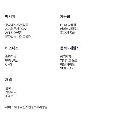
메시지
자동화
문자메시지/알림톡
CRM 자동화
3세대 문자 RCS
커머스 자동화
API 간편연동
문자 자동화
문자발송 사이트 빌더
비즈니스
문서 · 개발자
솔라피톡
공지사항
단축 URL
업데이트 노트
CMS
이용 가이드
SDK • API
채널
블로그
커뮤니티
X 엑스
서비스 이용약관
개인정보처리방침