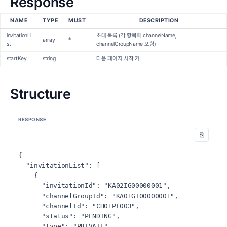
Response
NAME
TYPE
MUST
DESCRIPTION
invitationLi
초대 목록 (각 항목에 channelName,
array
*
st
channelGroupName 포함)
startKey
string
다음 페이지 시작 키
Structure
RESPONSE
⎘
{

  "invitationList": [

    {

      "invitationId": "KA02IG00000001",

      "channelGroupId": "KA01GI00000001",

      "channelId": "CH01PF003",

      "status": "PENDING",

      "type": "PRIVATE",
