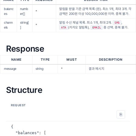
balanc
numb
알림을 받을 기준 금액 목록 (원). 최소 1개, 최대 3개. 각
*
es
er[]
금액은 200원 이상 100,000,000원 이하. 중복 불가.
chann
string[
알림 수신 채널 목록. 최소 1개, 최대 2개.
,
SMS
*
els
]
(카카오 알림톡),
중 선택. 중복 불가.
ATA
EMAIL
Response
NAME
TYPE
MUST
DESCRIPTION
message
string
*
결과 메시지
Structure
REQUEST
⎘
{

  "balances": [
