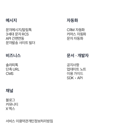
메시지
자동화
문자메시지/알림톡
CRM 자동화
3세대 문자 RCS
커머스 자동화
API 간편연동
문자 자동화
문자발송 사이트 빌더
비즈니스
문서 · 개발자
솔라피톡
공지사항
단축 URL
업데이트 노트
CMS
이용 가이드
SDK • API
채널
블로그
커뮤니티
X 엑스
서비스 이용약관
개인정보처리방침