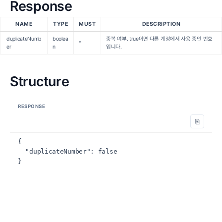
Response
NAME
TYPE
MUST
DESCRIPTION
duplicateNumb
boolea
중복 여부. true이면 다른 계정에서 사용 중인 번호
*
er
n
입니다.
Structure
RESPONSE
⎘
{

  "duplicateNumber": false

}