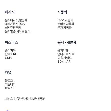
메시지
자동화
문자메시지/알림톡
CRM 자동화
3세대 문자 RCS
커머스 자동화
API 간편연동
문자 자동화
문자발송 사이트 빌더
비즈니스
문서 · 개발자
솔라피톡
공지사항
단축 URL
업데이트 노트
CMS
이용 가이드
SDK • API
채널
블로그
커뮤니티
X 엑스
서비스 이용약관
개인정보처리방침