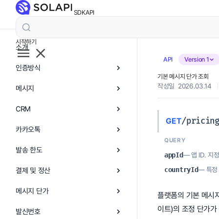
SDK
API
시작하기
소개
API
Version 1
인증방식
기본 메시지 단가 조회
작성일 2026.03.14
|
메시지
CRM
/pricin
GET
카카오톡
QUERY
발송 한도
appId
— 앱 ID. 
countryId
— 특정
결제 및 정산
메시지 단가
플랫폼의 기본 메시지
이트)의 조정 단가가
발신번호