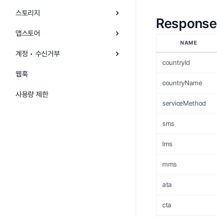
스토리지
Response
앱스토어
NAME
계정 • 수신거부
countryId
웹훅
countryName
사용량 제한
serviceMethod
sms
lms
mms
ata
cta