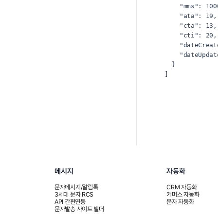
    "mms": 1000,

    "ata": 19,

    "cta": 13,

    "cti": 20,

    "dateCreated": "2024-01-15T09:00:00.000Z",

    "dateUpdated": "2024-06-01T12:00:00.000Z"

  }

]
메시지
자동화
문자메시지/알림톡
CRM 자동화
3세대 문자 RCS
커머스 자동화
API 간편연동
문자 자동화
문자발송 사이트 빌더