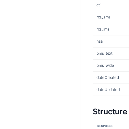
cti
rcs_sms
rcs_lms
nsa
bms_text
bms_wide
dateCreated
dateUpdated
Structure
RESPONSE