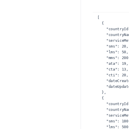
[

  {

    "countryId": "82",

    "countryName": "Korea, South",

    "serviceMethod": "MT",

    "sms": 20,

    "lms": 50,

    "mms": 200,

    "ata": 19,

    "cta": 13,

    "cti": 20,

    "dateCreated": "2024-01-15T09:00:00.000Z",

    "dateUpdated": "2024-06-01T12:00:00.000Z"

  },

  {

    "countryId": "670",

    "countryName": "East Timor",

    "serviceMethod": "MT",

    "sms": 180,

    "lms": 500,
