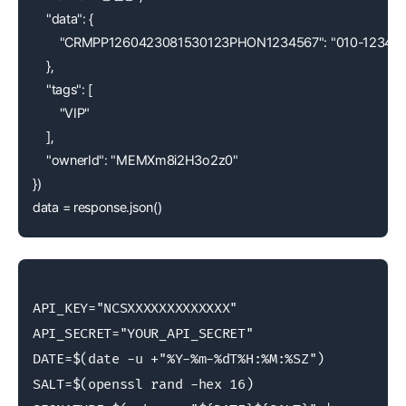
    "data": {
        "CRMPP1260423081530123PHON1234567": "010-1234-
    },
    "tags": [
        "VIP"
    ],
    "ownerId": "MEMXm8i2H3o2z0"
})
data = response.json()
API_KEY="NCSXXXXXXXXXXXXX"

API_SECRET="YOUR_API_SECRET"

DATE=$(date -u +"%Y-%m-%dT%H:%M:%SZ")

SALT=$(openssl rand -hex 16)
