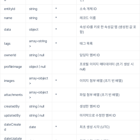
entityId
string
*
소속 개체 ID
name
string
*
레코드 이름
속성 ID를 키로 한 속성값 맵 (생성된 값 포
data
object
*
함)
array<string
tags
*
태그 목록
>
ownerId
string | null
담당자 멤버 ID
프로필 이미지 메타데이터 (초기 생성 시
profileImage
object | null
null)
array<object
images
*
이미지 첨부 배열 (초기 빈 배열)
>
array<object
attachments
*
파일 첨부 배열 (초기 빈 배열)
>
createdBy
string | null
생성한 멤버 ID
updatedBy
string | null
마지막으로 수정한 멤버 ID
dateCreate
date
*
최초 생성 시각 (UTC)
d
dateUpdate