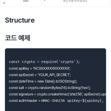
date
*
최근 수정 시각 (UTC)
d
Structure
코드 예제
const apiKey = 'NCSXXXXXXXXXXXXX';
const apiSecret = 'YOUR_API_SECRET';
const dateTime = new Date().toISOString();
const salt = crypto.randomBytes(16).toString('hex');
const signature = crypto.createHmac('sha256', apiSecret).update(
const authHeader = 
HMAC-SHA256 apiKey=${apiKey}, da