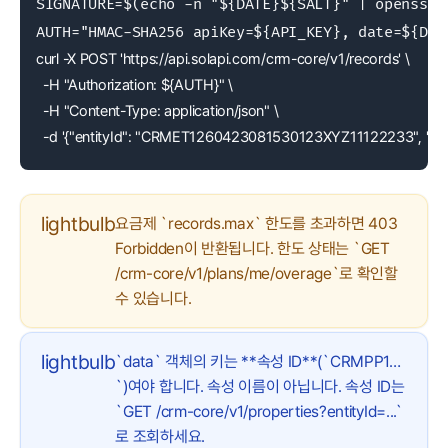
SIGNATURE=$(echo -n "${DATE}${SALT}" | openssl 
curl -X POST 'https://api.solapi.com/crm-core/v1/records' \
  -H "Authorization: ${AUTH}" \
  -H "Content-Type: application/json" \
  -d '{"entityId": "CRMET1260423081530123XYZ11122233", "n
lightbulb
요금제 `records.max` 한도를 초과하면 403
Forbidden이 반환됩니다. 한도 상태는 `GET
/crm-core/v1/plans/me/overage`로 확인할
수 있습니다.
lightbulb
`data` 객체의 키는 **속성 ID**(`CRMPP1…
`)여야 합니다. 속성 이름이 아닙니다. 속성 ID는
`GET /crm-core/v1/properties?entityId=...`
로 조회하세요.