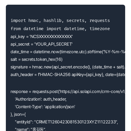
import hmac, hashlib, secrets, requests

api_key = 'NCSXXXXXXXXXXXXX'
api_secret = 'YOUR_API_SECRET'
date_time = datetime.now(timezone.utc).strftime('%Y-%m-%
salt = secrets.token_hex(16)
signature = hmac.new(api_secret.encode(), (date_time + salt).en
auth_header = f'HMAC-SHA256 apiKey={api_key}, date={date_time},
response = requests.post('https://api.solapi.com/crm-core/v1/re
    'Authorization': auth_header,
    'Content-Type': 'application/json'
}, json={
    "entityId": "CRMET1260423081530123XYZ11122233",
    "name": "홍길동",