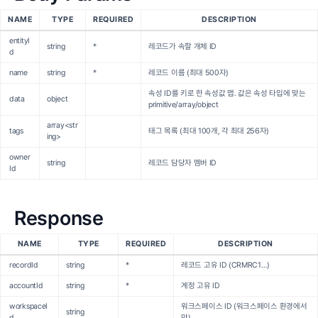
NAME
TYPE
REQUIRED
DESCRIPTION
entityI
string
*
레코드가 속할 개체 ID
d
name
string
*
레코드 이름 (최대 500자)
속성 ID를 키로 한 속성값 맵. 값은 속성 타입에 맞는
data
object
primitive/array/object
array<str
tags
태그 목록 (최대 100개, 각 최대 256자)
ing>
owner
string
레코드 담당자 멤버 ID
Id
Response
NAME
TYPE
REQUIRED
DESCRIPTION
recordId
string
*
레코드 고유 ID (CRMRC1…)
accountId
string
*
계정 고유 ID
workspaceI
워크스페이스 ID (워크스페이스 환경에서
string
d
만)