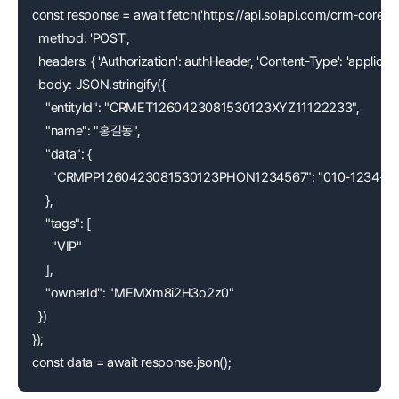
const response = await fetch('https://api.solapi.com/crm-core/v1/
  method: 'POST',
  headers: { 'Authorization': authHeader, 'Content-Type': 'applicatio
  body: JSON.stringify({
    "entityId": "CRMET1260423081530123XYZ11122233",
    "name": "홍길동",
    "data": {
      "CRMPP1260423081530123PHON1234567": "010-1234-5
    },
    "tags": [
      "VIP"
    ],
    "ownerId": "MEMXm8i2H3o2z0"
  })
});
const data = await response.json();