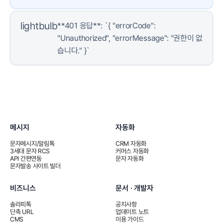
lightbulb
**401 응답**: `{ "errorCode":
"Unauthorized", "errorMessage": "권한이 없
습니다." }`
메시지
자동화
문자메시지/알림톡
CRM 자동화
3세대 문자 RCS
커머스 자동화
API 간편연동
문자 자동화
문자발송 사이트 빌더
비즈니스
문서 · 개발자
솔라피톡
공지사항
단축 URL
업데이트 노트
CMS
이용 가이드