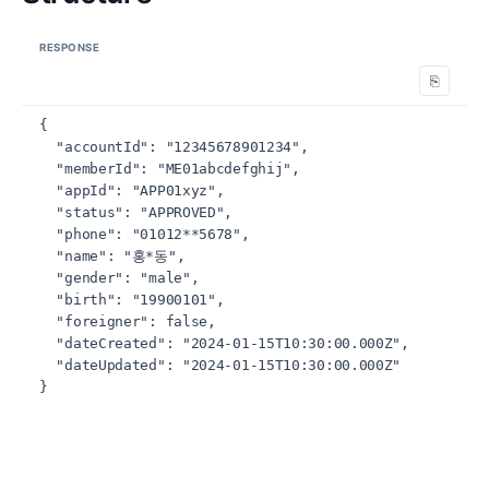
RESPONSE
⎘
{

  "accountId": "12345678901234",

  "memberId": "ME01abcdefghij",

  "appId": "APP01xyz",

  "status": "APPROVED",

  "phone": "01012**5678",

  "name": "홍*동",

  "gender": "male",

  "birth": "19900101",

  "foreigner": false,

  "dateCreated": "2024-01-15T10:30:00.000Z",

  "dateUpdated": "2024-01-15T10:30:00.000Z"

}