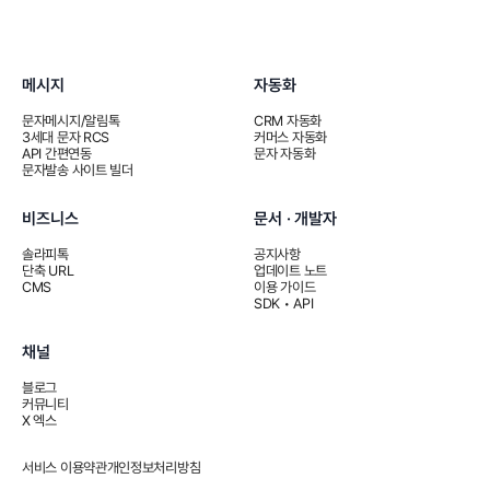
메시지
자동화
문자메시지/알림톡
CRM 자동화
3세대 문자 RCS
커머스 자동화
API 간편연동
문자 자동화
문자발송 사이트 빌더
비즈니스
문서 · 개발자
솔라피톡
공지사항
단축 URL
업데이트 노트
CMS
이용 가이드
SDK • API
채널
블로그
커뮤니티
X 엑스
서비스 이용약관
개인정보처리방침