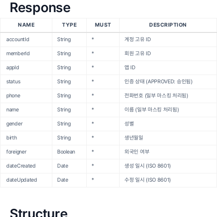
Response
NAME
TYPE
MUST
DESCRIPTION
accountId
String
*
계정 고유 ID
memberId
String
*
회원 고유 ID
appId
String
*
앱 ID
status
String
*
인증 상태 (APPROVED: 승인됨)
phone
String
*
전화번호 (일부 마스킹 처리됨)
name
String
*
이름 (일부 마스킹 처리됨)
gender
String
*
성별
birth
String
*
생년월일
foreigner
Boolean
*
외국인 여부
dateCreated
Date
*
생성 일시 (ISO 8601)
dateUpdated
Date
*
수정 일시 (ISO 8601)
Structure