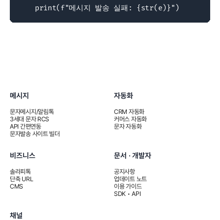
    print(f"메시지 발송 실패: {str(e)}")
메시지
자동화
문자메시지/알림톡
CRM 자동화
3세대 문자 RCS
커머스 자동화
API 간편연동
문자 자동화
문자발송 사이트 빌더
비즈니스
문서 · 개발자
솔라피톡
공지사항
단축 URL
업데이트 노트
CMS
이용 가이드
SDK • API
채널