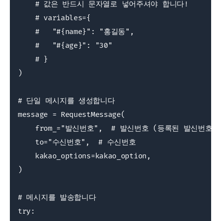
    # 값은 반드시 문자열로 넣어주셔야 합니다!

    # variables={

    #   "#{name}": "홍길동",

    #   "#{age}": "30"

    # }

)

# 단일 메시지를 생성합니다

message = RequestMessage(

    from_="발신번호",  # 발신번호 (등록된 발신번호만
    to="수신번호",  # 수신번호

    kakao_options=kakao_option,

)

# 메시지를 발송합니다

try:
