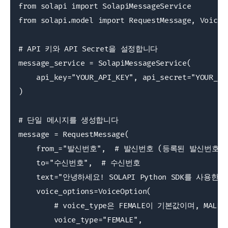
from solapi import SolapiMessageService

from solapi.model import RequestMessage, VoiceOp
# API 키와 API Secret을 설정합니다

message_service = SolapiMessageService(

    api_key="YOUR_API_KEY", api_secret="YOUR_API
)

# 단일 메시지를 생성합니다

message = RequestMessage(

    from_="발신번호",  # 발신번호 (등록된 발신번호만
    to="수신번호",  # 수신번호

    text="안녕하세요! SOLAPI Python SDK를 사용
    voice_options=VoiceOption(

        # voice_type은 FEMALE이 기본값이며, MA
        voice_type="FEMALE",
