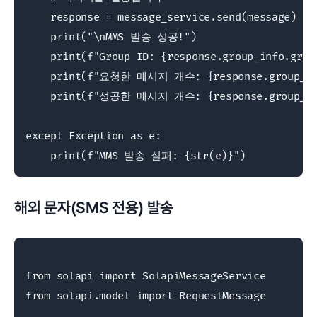
    response = message_service.send(message)

    print("\nMMS 발송 성공!")

    print(f"Group ID: {response.group_info.group
    print(f"요청한 메시지 개수: {response.group_info
    print(f"성공한 메시지 개수: {response.group_info
except Exception as e:

    print(f"MMS 발송 실패: {str(e)}")
해외 문자(SMS 전용) 발송
from solapi import SolapiMessageService

from solapi.model import RequestMessage
