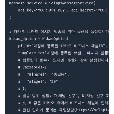
message_service = SolapiMessageService(

    api_key="YOUR_API_KEY", api_secret="YOUR_API
)

# 카카오 브랜드 메시지 발송을 위한 옵션을 생성합니다.

kakao_option = KakaoOption(

    pf_id="계정에 등록된 카카오 비즈니스 채널ID",

    template_id="계정에 등록된 브랜드 메시지 템플릿 I
    # 템플릿에 변수가 있다면 아래와 같이 설정합니다. 
    # variables={

    #   "#{name}": "홍길동",

    #   "#{age}": "30"

    # },

    # 발송 범위 설정: I(채널 친구), N(채널 친구 제
    # N, M 값은 카카오 측에서 비즈니스 채널이 인허가
    # 관련 인허가 문의는 채팅상담(https://solapi.ch