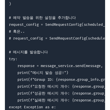
)

# 예약 발송을 위한 설정을 추가합니다

request_config = SendRequestConfig(scheduled_da
# 혹은..

# request_config = SendRequestConfig(scheduled_
# 메시지를 발송합니다

try:

    response = message_service.send(message, req
    print("메시지 발송 성공!")

    print(f"Group ID: {response.group_info.group
    print(f"요청한 메시지 개수: {response.group_info
    print(f"성공한 메시지 개수: {response.group_info
    print(f"실패한 메시지 개수: {response.group_info
except Exception as e:
