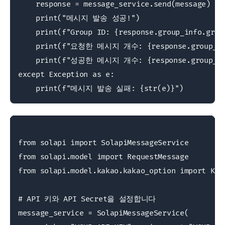
    response = message_service.send(message)

    print("메시지 발송 성공!")

    print(f"Group ID: {response.group_info.group
    print(f"요청한 메시지 개수: {response.group_info
    print(f"성공한 메시지 개수: {response.group_info
except Exception as e:

    print(f"메시지 발송 실패: {str(e)}")
from solapi import SolapiMessageService

from solapi.model import RequestMessage

from solapi.model.kakao.kakao_option import Kaka
# API 키와 API Secret을 설정합니다

message_service = SolapiMessageService(
