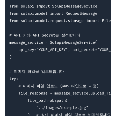
from solapi import SolapiMessageService

from solapi.model import RequestMessage

from solapi.model.request.storage import FileTyp
# API 키와 API Secret을 설정합니다

message_service = SolapiMessageService(

    api_key="YOUR_API_KEY", api_secret="YOUR_API
)

# 이미지 파일을 업로드합니다

try:

    # 이미지 파일 업로드 (MMS 타입으로 지정)

    file_response = message_service.upload_file(
        file_path=abspath(

            "../images/example.jpg"

        ),  # 실제 이미지 파일 경로로 변경해주세요
