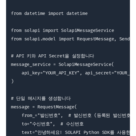
from datetime import datetime

from solapi import SolapiMessageService

from solapi.model import RequestMessage, SendReq
# API 키와 API Secret을 설정합니다

message_service = SolapiMessageService(

    api_key="YOUR_API_KEY", api_secret="YOUR_API
)

# 단일 메시지를 생성합니다

message = RequestMessage(

    from_="발신번호",  # 발신번호 (등록된 발신번호만
    to="수신번호",  # 수신번호

    text="안녕하세요! SOLAPI Python SDK를 사용한 