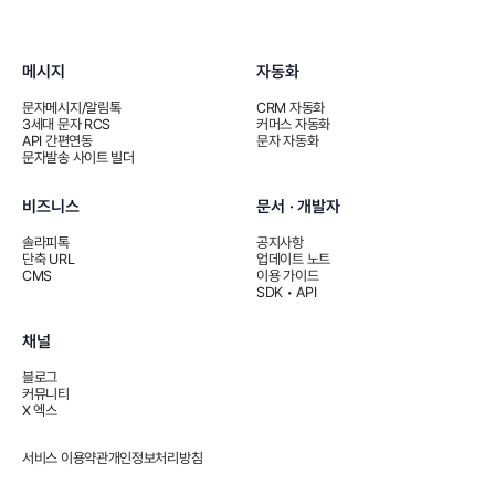
메시지
자동화
문자메시지/알림톡
CRM 자동화
3세대 문자 RCS
커머스 자동화
API 간편연동
문자 자동화
문자발송 사이트 빌더
비즈니스
문서 · 개발자
솔라피톡
공지사항
단축 URL
업데이트 노트
CMS
이용 가이드
SDK • API
채널
블로그
커뮤니티
X 엑스
서비스 이용약관
개인정보처리방침