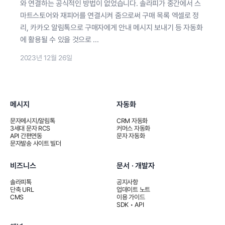
와 연결하는 공식적인 방법이 없었습니다. 솔라피가 중간에서 스
마트스토어와 재피어를 연결시켜 줌으로써 구매 목록 엑셀로 정
리, 카카오 알림톡으로 구매자에게 안내 메시지 보내기 등 자동화
에 활용될 수 있을 것으로 ...
2023년 12월 26일
메시지
자동화
문자메시지/알림톡
CRM 자동화
3세대 문자 RCS
커머스 자동화
API 간편연동
문자 자동화
문자발송 사이트 빌더
비즈니스
문서 · 개발자
솔라피톡
공지사항
단축 URL
업데이트 노트
CMS
이용 가이드
SDK • API