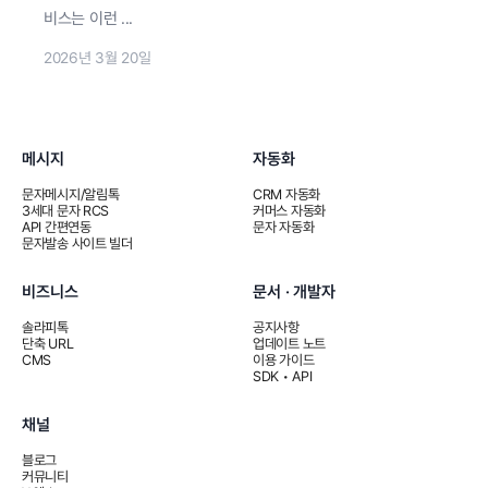
비스는 이런 ...
2026년 3월 20일
메시지
자동화
문자메시지/알림톡
CRM 자동화
3세대 문자 RCS
커머스 자동화
API 간편연동
문자 자동화
문자발송 사이트 빌더
비즈니스
문서 · 개발자
솔라피톡
공지사항
단축 URL
업데이트 노트
CMS
이용 가이드
SDK • API
채널
블로그
커뮤니티