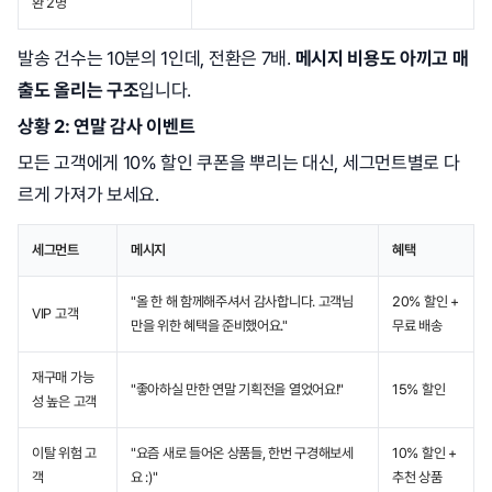
환 2명
발송 건수는 10분의 1인데, 전환은 7배.
메시지 비용도 아끼고 매
출도 올리는 구조
입니다.
상황 2: 연말 감사 이벤트
모든 고객에게 10% 할인 쿠폰을 뿌리는 대신, 세그먼트별로 다
르게 가져가 보세요.
세그먼트
메시지
혜택
"올 한 해 함께해주셔서 감사합니다. 고객님
20% 할인 +
VIP 고객
만을 위한 혜택을 준비했어요."
무료 배송
재구매 가능
"좋아하실 만한 연말 기획전을 열었어요!"
15% 할인
성 높은 고객
이탈 위험 고
"요즘 새로 들어온 상품들, 한번 구경해보세
10% 할인 +
객
요 :)"
추천 상품