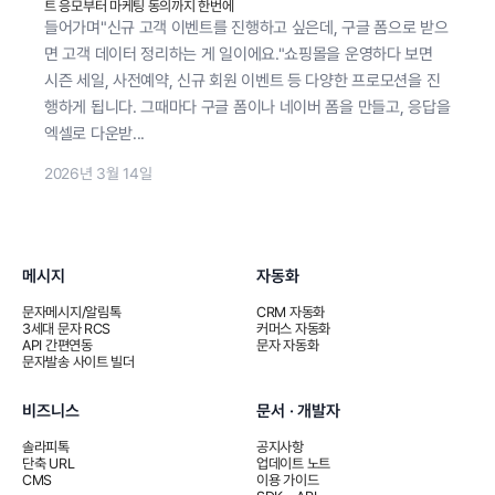
트 응모부터 마케팅 동의까지 한번에
들어가며"신규 고객 이벤트를 진행하고 싶은데, 구글 폼으로 받으
면 고객 데이터 정리하는 게 일이에요."쇼핑몰을 운영하다 보면
시즌 세일, 사전예약, 신규 회원 이벤트 등 다양한 프로모션을 진
행하게 됩니다. 그때마다 구글 폼이나 네이버 폼을 만들고, 응답을
엑셀로 다운받...
2026년 3월 14일
메시지
자동화
문자메시지/알림톡
CRM 자동화
3세대 문자 RCS
커머스 자동화
API 간편연동
문자 자동화
문자발송 사이트 빌더
비즈니스
문서 · 개발자
솔라피톡
공지사항
단축 URL
업데이트 노트
CMS
이용 가이드