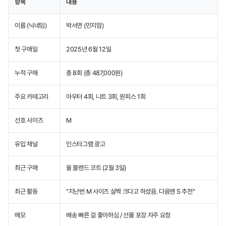
항목
내용
이름 (닉네임)
박서연 (민지맘)
첫 구매일
2025년 6월 12일
누적 구매
총 8회 (총 487,000원)
주요 카테고리
아우터 4회, 니트 3회, 원피스 1회
선호 사이즈
M
유입 채널
인스타그램 광고
최근 구매
울 블렌드 코트 (2월 3일)
최근 활동
"지난번 M 사이즈 살짝 크다고 하셨음. 다음엔 S 추천"
메모
배송 빠른 걸 좋아하심 / 선물 포장 자주 요청