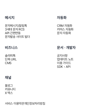
메시지
자동화
문자메시지/알림톡
CRM 자동화
3세대 문자 RCS
커머스 자동화
API 간편연동
문자 자동화
문자발송 사이트 빌더
비즈니스
문서 · 개발자
솔라피톡
공지사항
단축 URL
업데이트 노트
CMS
이용 가이드
SDK • API
채널
블로그
커뮤니티
X 엑스
서비스 이용약관
개인정보처리방침