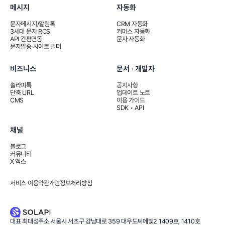
메시지
자동화
문자메시지/알림톡
CRM 자동화
3세대 문자 RCS
커머스 자동화
API 간편연동
문자 자동화
문자발송 사이트 빌더
비즈니스
문서 · 개발자
솔라피톡
공지사항
단축 URL
업데이트 노트
CMS
이용 가이드
SDK • API
채널
블로그
커뮤니티
X 엑스
서비스 이용약관
개인정보처리방침
대표
최대성
주소
서울시 서초구 강남대로 359 대우도씨에빛2 1409호, 1410호