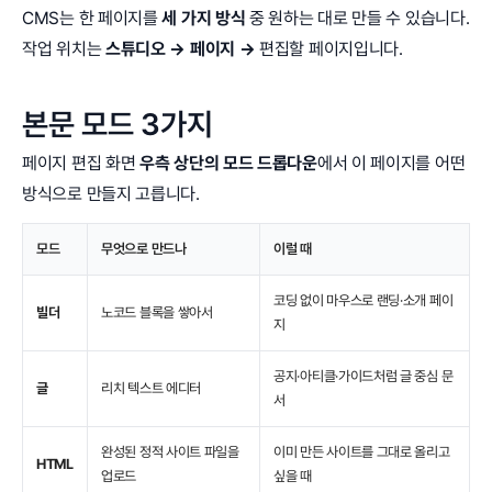
CMS는 한 페이지를
세 가지 방식
중 원하는 대로 만들 수 있습니다.
작업 위치는
스튜디오 → 페이지 →
편집할 페이지입니다.
본문 모드 3가지
페이지 편집 화면
우측 상단의 모드 드롭다운
에서 이 페이지를 어떤
방식으로 만들지 고릅니다.
모드
무엇으로 만드나
이럴 때
코딩 없이 마우스로 랜딩·소개 페이
빌더
노코드 블록을 쌓아서
지
공지·아티클·가이드처럼 글 중심 문
글
리치 텍스트 에디터
서
완성된 정적 사이트 파일을
이미 만든 사이트를 그대로 올리고
HTML
업로드
싶을 때