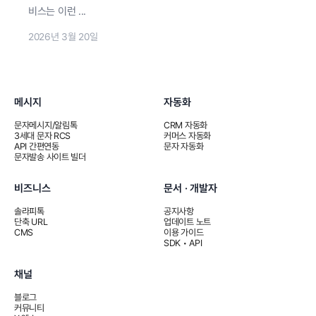
비스는 이런 ...
2026년 3월 20일
메시지
자동화
문자메시지/알림톡
CRM 자동화
3세대 문자 RCS
커머스 자동화
API 간편연동
문자 자동화
문자발송 사이트 빌더
비즈니스
문서 · 개발자
솔라피톡
공지사항
단축 URL
업데이트 노트
CMS
이용 가이드
SDK • API
채널
블로그
커뮤니티