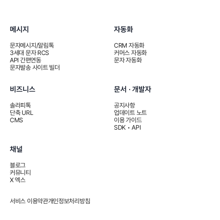
메시지
자동화
문자메시지/알림톡
CRM 자동화
3세대 문자 RCS
커머스 자동화
API 간편연동
문자 자동화
문자발송 사이트 빌더
비즈니스
문서 · 개발자
솔라피톡
공지사항
단축 URL
업데이트 노트
CMS
이용 가이드
SDK • API
채널
블로그
커뮤니티
X 엑스
서비스 이용약관
개인정보처리방침