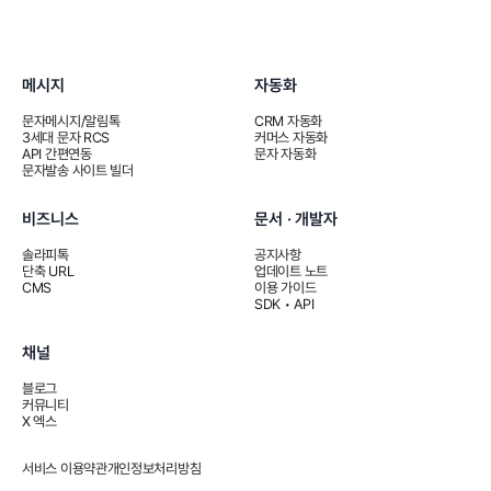
메시지
자동화
문자메시지/알림톡
CRM 자동화
3세대 문자 RCS
커머스 자동화
API 간편연동
문자 자동화
문자발송 사이트 빌더
비즈니스
문서 · 개발자
솔라피톡
공지사항
단축 URL
업데이트 노트
CMS
이용 가이드
SDK • API
채널
블로그
커뮤니티
X 엑스
서비스 이용약관
개인정보처리방침